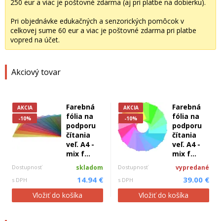
250 eur a viac je poštovné zdarma (aj pri platbe na dobierku).
Pri objednávke edukačných a senzorických pomôcok v
celkovej sume 60 eur a viac je poštovné zdarma pri platbe
vopred na účet.
Akciový tovar
Farebná
Farebná
AKCIA
AKCIA
fólia na
fólia na
-10%
-10%
podporu
podporu
čítania
čítania
veľ. A4 -
veľ. A4 -
mix f...
mix f...
Dostupnosť
skladom
Dostupnosť
vypredané
14.94 €
39.00 €
s DPH
s DPH
Vložiť do košíka
Vložiť do košíka