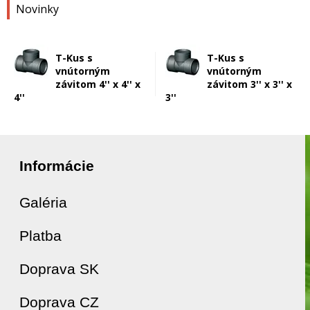
Novinky
T-Kus s
T-Kus s
vnútorným
vnútorným
závitom 4'' x 4'' x
závitom 3'' x 3'' x
4''
3''
Informácie
Galéria
Platba
Doprava SK
Doprava CZ