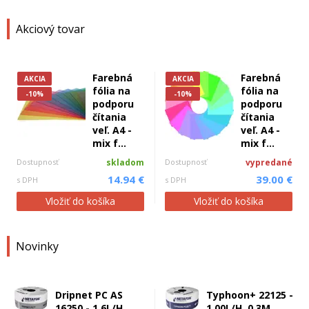
Akciový tovar
Farebná
Farebná
AKCIA
AKCIA
fólia na
fólia na
-10%
-10%
podporu
podporu
čítania
čítania
veľ. A4 -
veľ. A4 -
mix f...
mix f...
Dostupnosť
skladom
Dostupnosť
vypredané
14.94 €
39.00 €
s DPH
s DPH
Vložiť do košíka
Vložiť do košíka
Novinky
Dripnet PC AS
Typhoon+ 22125 -
16250 - 1,6L/H,
1,00L/H, 0,3M,