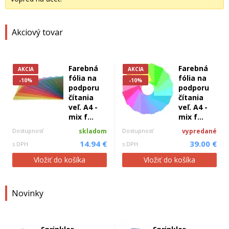
Akciový tovar
Farebná
Farebná
AKCIA
AKCIA
fólia na
fólia na
-10%
-10%
podporu
podporu
čítania
čítania
veľ. A4 -
veľ. A4 -
mix f...
mix f...
Dostupnosť
skladom
Dostupnosť
vypredané
14.94 €
39.00 €
s DPH
s DPH
Vložiť do košíka
Vložiť do košíka
Novinky