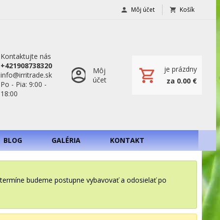
Môj účet
Košík
Kontaktujte nás
+421908738320
je prázdny
Môj
info@irritrade.sk
účet
za 0.00 €
Po - Pia: 9:00 -
18:00
BLOG
GALÉRIA
KONTAKT
o termíne budeme postupne vybavovať a odosielať po