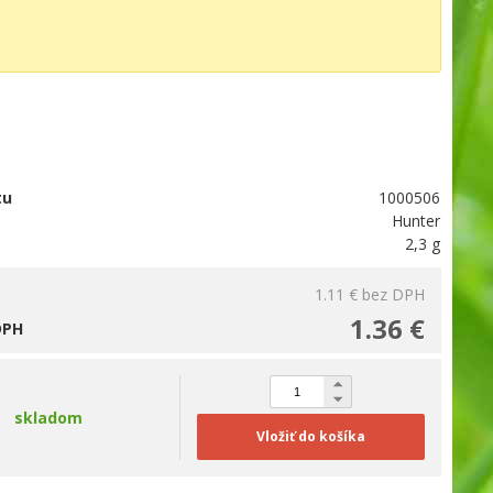
tu
1000506
Hunter
2,3 g
1.11 €
bez DPH
1.36 €
DPH
skladom
Vložiť do košíka