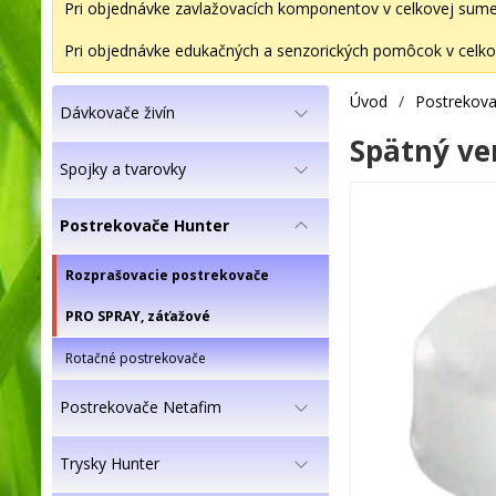
Pri objednávke zavlažovacích komponentov v celkovej sume 2
Pri objednávke edukačných a senzorických pomôcok v celkov
Úvod
/
Postrekova
Dávkovače živín
Spätný ve
Spojky a tvarovky
Postrekovače Hunter
Rozprašovacie postrekovače
PRO SPRAY, záťažové
Rotačné postrekovače
Postrekovače Netafim
Trysky Hunter