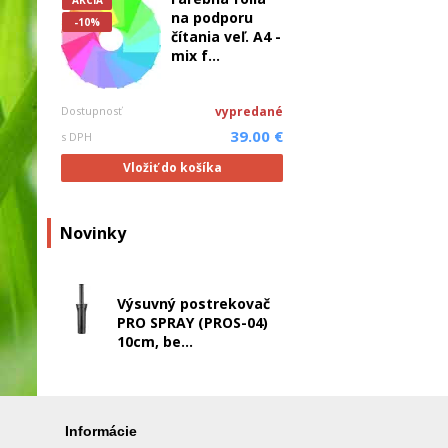
AKCIA
na podporu
-10%
čítania veľ. A4 -
mix f...
Dostupnosť
vypredané
39.00 €
s DPH
Vložiť do košíka
Novinky
Výsuvný postrekovač
PRO SPRAY (PROS-04)
10cm, be...
Informácie