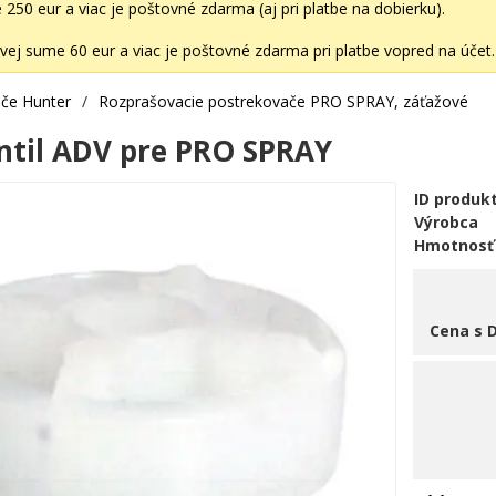
50 eur a viac je poštovné zdarma (aj pri platbe na dobierku).
ej sume 60 eur a viac je poštovné zdarma pri platbe vopred na účet.
če Hunter
/
Rozprašovacie postrekovače PRO SPRAY, záťažové
ntil ADV pre PRO SPRAY
ID produk
Výrobca
Hmotnosť
Cena s 