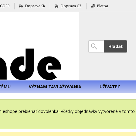
GDPR
Doprava SK
Doprava CZ
Platba
Hľadať
TÉMU
VÝZNAM ZAVLAŽOVANIA
UŽÍVATEĽ
šom eshope prebiehať dovolenka. Všetky objednávky vytvorené v tomt