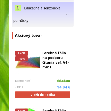
Edukačné a senzorické
pomôcky
Akciový tovar
Farebná fólia
AKCIA
na podporu
-10%
čítania veľ. A4 -
mix f...
Dostupnosť
skladom
14.94 €
s DPH
Vložiť do košíka
Farebná fólia