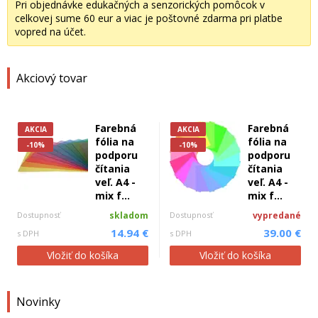
Pri objednávke edukačných a senzorických pomôcok v
celkovej sume 60 eur a viac je poštovné zdarma pri platbe
vopred na účet.
Akciový tovar
Farebná
Farebná
AKCIA
AKCIA
fólia na
fólia na
-10%
-10%
podporu
podporu
čítania
čítania
veľ. A4 -
veľ. A4 -
mix f...
mix f...
Dostupnosť
skladom
Dostupnosť
vypredané
14.94 €
39.00 €
s DPH
s DPH
Vložiť do košíka
Vložiť do košíka
Novinky