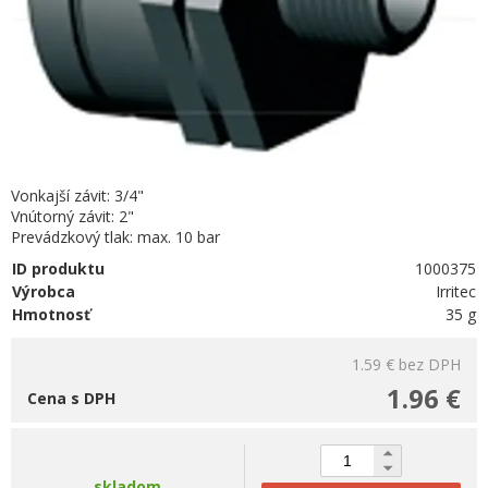
Vonkajší závit: 3/4"
Vnútorný závit: 2"
Prevádzkový tlak: max. 10 bar
ID produktu
1000375
Výrobca
Irritec
Hmotnosť
35 g
1.59 €
bez DPH
1.96 €
Cena s DPH
skladom