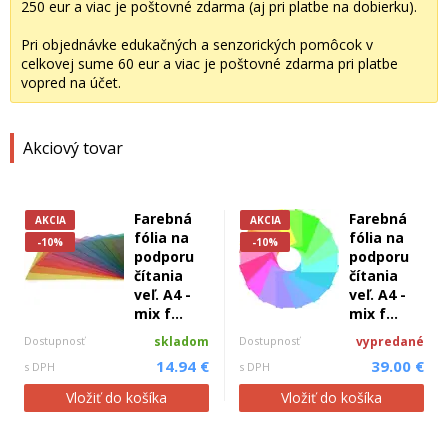
250 eur a viac je poštovné zdarma (aj pri platbe na dobierku).
Pri objednávke edukačných a senzorických pomôcok v
celkovej sume 60 eur a viac je poštovné zdarma pri platbe
vopred na účet.
Akciový tovar
Farebná
Farebná
AKCIA
AKCIA
fólia na
fólia na
-10%
-10%
podporu
podporu
čítania
čítania
veľ. A4 -
veľ. A4 -
mix f...
mix f...
Dostupnosť
skladom
Dostupnosť
vypredané
14.94 €
39.00 €
s DPH
s DPH
Vložiť do košíka
Vložiť do košíka