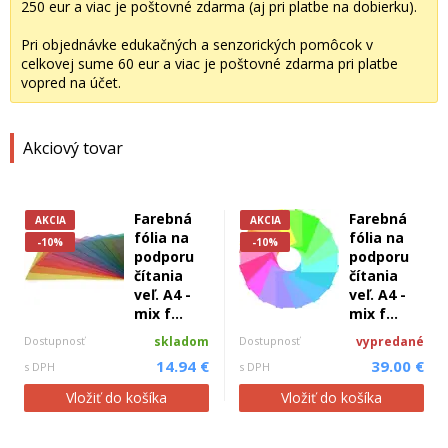
250 eur a viac je poštovné zdarma (aj pri platbe na dobierku).
Pri objednávke edukačných a senzorických pomôcok v
celkovej sume 60 eur a viac je poštovné zdarma pri platbe
vopred na účet.
Akciový tovar
Farebná
Farebná
AKCIA
AKCIA
fólia na
fólia na
-10%
-10%
podporu
podporu
čítania
čítania
veľ. A4 -
veľ. A4 -
mix f...
mix f...
Dostupnosť
skladom
Dostupnosť
vypredané
14.94 €
39.00 €
s DPH
s DPH
Vložiť do košíka
Vložiť do košíka