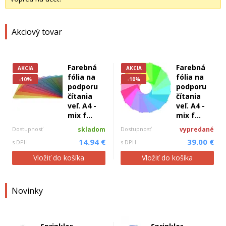
Akciový tovar
Farebná
Farebná
AKCIA
AKCIA
fólia na
fólia na
-10%
-10%
podporu
podporu
čítania
čítania
veľ. A4 -
veľ. A4 -
mix f...
mix f...
Dostupnosť
skladom
Dostupnosť
vypredané
14.94 €
39.00 €
s DPH
s DPH
Vložiť do košíka
Vložiť do košíka
Novinky