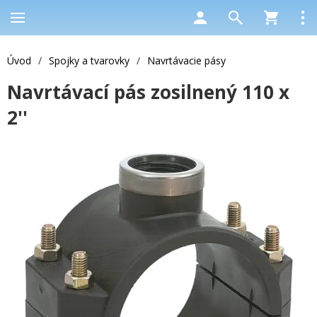
Úvod
/
Spojky a tvarovky
/
Navrtávacie pásy
Navrtávací pás zosilnený 110 x
2''