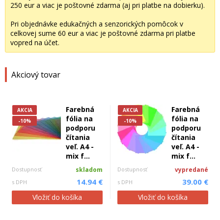
250 eur a viac je poštovné zdarma (aj pri platbe na dobierku).
Pri objednávke edukačných a senzorických pomôcok v
celkovej sume 60 eur a viac je poštovné zdarma pri platbe
vopred na účet.
Akciový tovar
Farebná
Farebná
AKCIA
AKCIA
fólia na
fólia na
-10%
-10%
podporu
podporu
čítania
čítania
veľ. A4 -
veľ. A4 -
mix f...
mix f...
Dostupnosť
skladom
Dostupnosť
vypredané
14.94 €
39.00 €
s DPH
s DPH
Vložiť do košíka
Vložiť do košíka