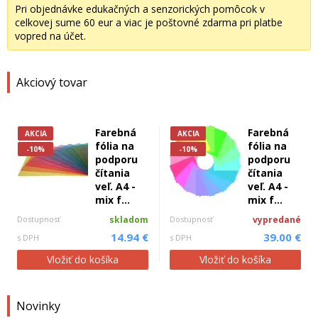
Pri objednávke edukačných a senzorických pomôcok v
celkovej sume 60 eur a viac je poštovné zdarma pri platbe
vopred na účet.
Akciový tovar
Farebná
Farebná
AKCIA
AKCIA
fólia na
fólia na
-10%
-10%
podporu
podporu
čítania
čítania
veľ. A4 -
veľ. A4 -
mix f...
mix f...
Dostupnosť
skladom
Dostupnosť
vypredané
14.94 €
39.00 €
s DPH
s DPH
Vložiť do košíka
Vložiť do košíka
Novinky