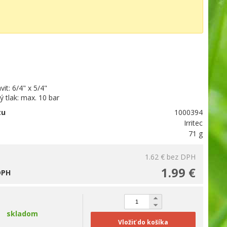
vit: 6/4" x 5/4"
 tlak: max. 10 bar
tu
1000394
Irritec
71 g
1.62 €
bez DPH
1.99 €
DPH
skladom
Vložiť do košíka