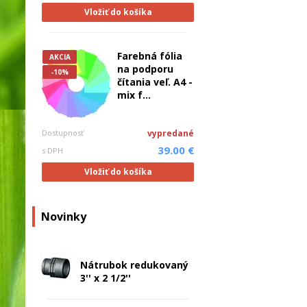
Vložiť do košíka
Farebná fólia
AKCIA
na podporu
-10%
čítania veľ. A4 -
mix f...
Dostupnosť
vypredané
39.00 €
s DPH
Vložiť do košíka
Novinky
Nátrubok redukovaný
3'' x 2 1/2''