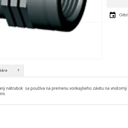
Odoš
táre
?
aný nátrubok sa používa na premenu vonkajšieho závitu na vnútorný 
mi.