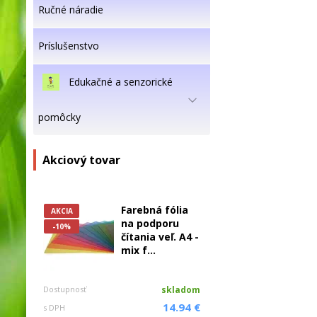
Ručné náradie
Príslušenstvo
Edukačné a senzorické
pomôcky
Akciový tovar
Farebná fólia
AKCIA
na podporu
-10%
čítania veľ. A4 -
mix f...
Dostupnosť
skladom
14.94 €
s DPH