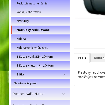
Redukcie na zmenšenie
vonkajšieho závitu
Nátrubky
Nátrubky redukované
Kolená
Kolená vonk.-vnút. závit
T-Kusy s vonkajším závitom
Popis
Komen
T-Kusy s vnútorným závitom
Plastový redukov
Zátky
rozličnými rozmer
Navrtávacie pásy
Postrekovače Hunter