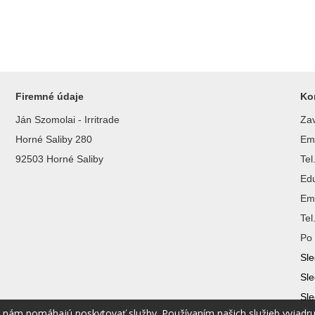
Firemné údaje
Ko
Ján Szomolai - Irritrade
Zav
Horné Saliby 280
Ema
92503 Horné Saliby
Te
Ed
Ema
Te
Po 
Sle
Sle
Sle
é nám pomáhajú poskytovať služby. Používaním našich služieb vyjadr