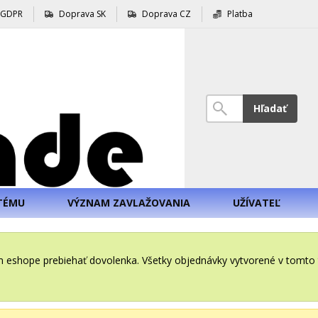
GDPR
Doprava SK
Doprava CZ
Platba
Hľadať
TÉMU
VÝZNAM ZAVLAŽOVANIA
UŽÍVATEĽ
šom eshope prebiehať dovolenka. Všetky objednávky vytvorené v tomt