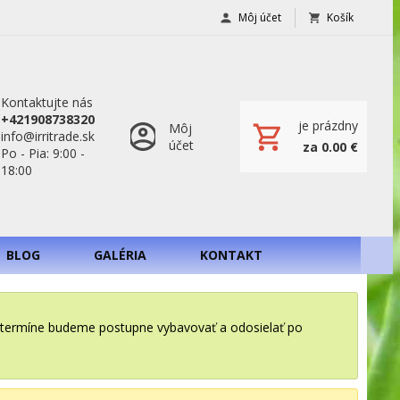
Môj účet
Košík
Kontaktujte nás
+421908738320
je prázdny
Môj
info@irritrade.sk
účet
za 0.00 €
Po - Pia: 9:00 -
18:00
BLOG
GALÉRIA
KONTAKT
o termíne budeme postupne vybavovať a odosielať po