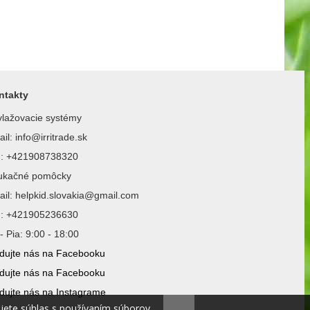
ntakty
lažovacie systémy
il: info@irritrade.sk
l.: +421908738320
ukačné pomôcky
il: helpkid.slovakia@gmail.com
l.: +421905236630
- Pia: 9:00 - 18:00
dujte nás na Facebooku
dujte nás na Facebooku
dujte nás na Instagrame
ujete súhlas s používaním súborov