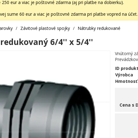
50 eur a viac je poštovné zdarma (aj pri platbe na dobierku).
ej sume 60 eur a viac je poštovné zdarma pri platbe vopred na účet.
varovky
/
Závitové plastové spojky
/
Nátrubky redukované
edukovaný 6/4'' x 5/4''
Vnútorný zá
Prevádzkový
ID produk
Výrobca
Hmotnosť
Cena s 