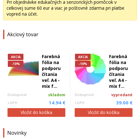
Pri objednávke edukačných a senzorických pomôcok v
celkovej sume 60 eur a viac je poštovné zdarma pri platbe
vopred na účet.
Akciový tovar
Farebná
Farebná
AKCIA
AKCIA
fólia na
fólia na
-10%
-10%
podporu
podporu
čítania
čítania
veľ. A4 -
veľ. A4 -
mix f...
mix f...
Dostupnosť
skladom
Dostupnosť
vypredané
14.94 €
39.00 €
s DPH
s DPH
Vložiť do košíka
Vložiť do košíka
Novinky