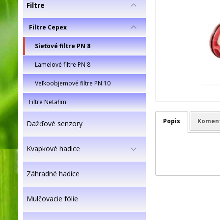
Filtre
Filtre Cepex
Sieťové filtre PN 8
Lamelové filtre PN 8
Veľkoobjemové filtre PN 10
Filtre Netafim
Popis
Komen
Dažďové senzory
Kvapkové hadice
Záhradné hadice
Mulčovacie fólie