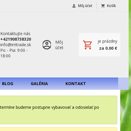
Môj účet
Košík
Kontaktujte nás
+421908738320
je prázdny
Môj
info@irritrade.sk
účet
za 0.00 €
Po - Pia: 9:00 -
18:00
BLOG
GALÉRIA
KONTAKT
o termíne budeme postupne vybavovať a odosielať po