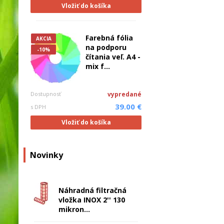
Vložiť do košíka
Farebná fólia
AKCIA
na podporu
-10%
čítania veľ. A4 -
mix f...
Dostupnosť
vypredané
39.00 €
s DPH
Vložiť do košíka
Novinky
Náhradná filtračná
vložka INOX 2'' 130
mikron...