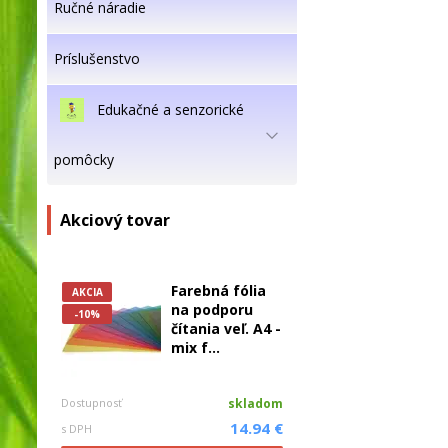
Ručné náradie
Príslušenstvo
Edukačné a senzorické
pomôcky
Akciový tovar
Farebná fólia
AKCIA
na podporu
-10%
čítania veľ. A4 -
mix f...
Dostupnosť
skladom
14.94 €
s DPH