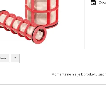
Odoš
táre
?
Momentálne nie je k produktu žiadn