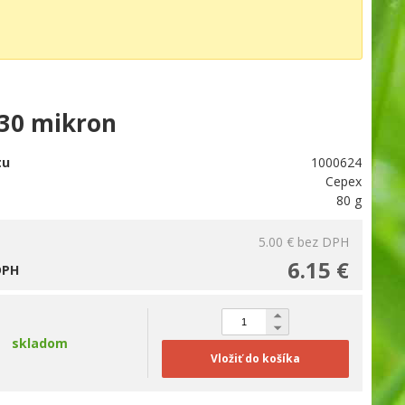
130 mikron
tu
1000624
Cepex
80 g
5.00 €
bez DPH
6.15 €
DPH
skladom
Vložiť do košíka