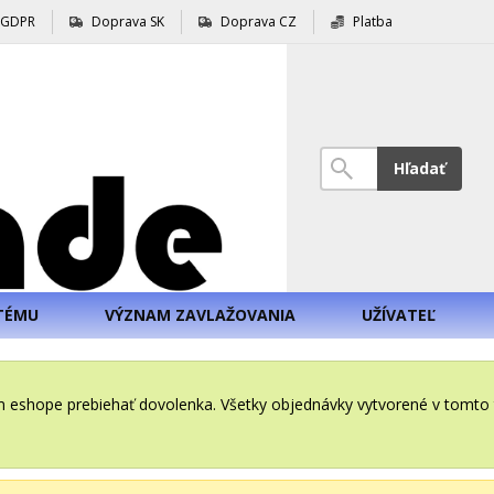
GDPR
Doprava SK
Doprava CZ
Platba
Hľadať
TÉMU
VÝZNAM ZAVLAŽOVANIA
UŽÍVATEĽ
šom eshope prebiehať dovolenka. Všetky objednávky vytvorené v tomt