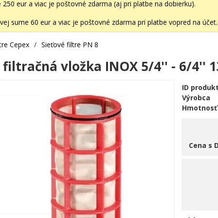
50 eur a viac je poštovné zdarma (aj pri platbe na dobierku).
ej sume 60 eur a viac je poštovné zdarma pri platbe vopred na účet.
ltre Cepex
/
Sieťové filtre PN 8
iltračná vložka INOX 5/4'' - 6/4'' 
ID produk
Výrobca
Hmotnosť
Cena s 