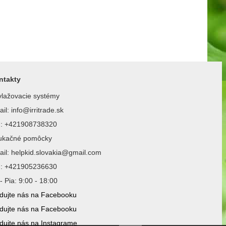
ntakty
lažovacie systémy
il: info@irritrade.sk
l.: +421908738320
ukačné pomôcky
il: helpkid.slovakia@gmail.com
l.: +421905236630
- Pia: 9:00 - 18:00
dujte nás na Facebooku
dujte nás na Facebooku
dujte nás na Instagrame