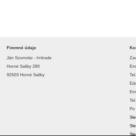
Firemné údaje
Ko
Ján Szomolai - Irritrade
Zav
Horné Saliby 280
Ema
92503 Horné Saliby
Te
Ed
Ema
Te
Po 
Sle
Sle
Sle