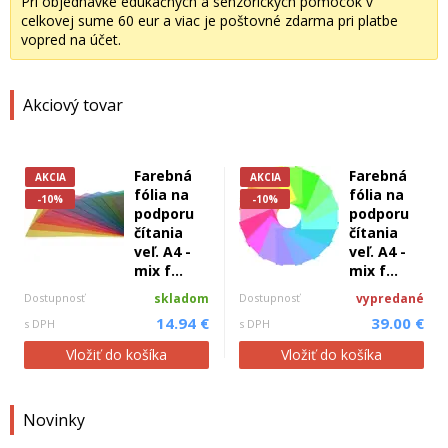
Pri objednávke edukačných a senzorických pomôcok v
celkovej sume 60 eur a viac je poštovné zdarma pri platbe
vopred na účet.
Akciový tovar
Farebná
Farebná
AKCIA
AKCIA
fólia na
fólia na
-10%
-10%
podporu
podporu
čítania
čítania
veľ. A4 -
veľ. A4 -
mix f...
mix f...
Dostupnosť
skladom
Dostupnosť
vypredané
14.94 €
39.00 €
s DPH
s DPH
Vložiť do košíka
Vložiť do košíka
Novinky