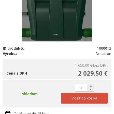
ID produktu
1000013
Výrobca
Dosatron
1 650.00 €
bez DPH
2 029.50 €
Cena s DPH
skladom
Vložiť do košíka
Odošleme do 48 hod.