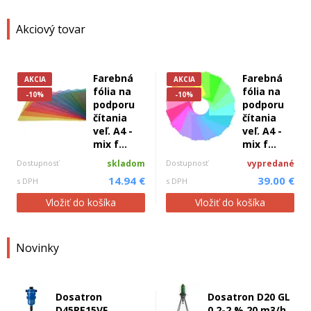
Akciový tovar
Farebná
Farebná
AKCIA
AKCIA
fólia na
fólia na
-10%
-10%
podporu
podporu
čítania
čítania
veľ. A4 -
veľ. A4 -
mix f...
mix f...
Dostupnosť
skladom
Dostupnosť
vypredané
14.94 €
39.00 €
s DPH
s DPH
Vložiť do košíka
Vložiť do košíka
Novinky
Dosatron
Dosatron D20 GL
D45RE15VF
0,2-2 % 20 m3/h