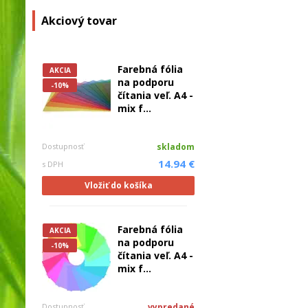
Akciový tovar
Farebná fólia
AKCIA
na podporu
-10%
čítania veľ. A4 -
mix f...
Dostupnosť
skladom
14.94 €
s DPH
Vložiť do košíka
Farebná fólia
AKCIA
na podporu
-10%
čítania veľ. A4 -
mix f...
Dostupnosť
vypredané