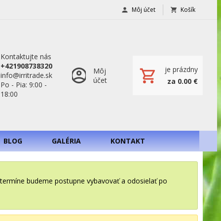
Môj účet
Košík
Kontaktujte nás
+421908738320
je prázdny
Môj
info@irritrade.sk
účet
za 0.00 €
Po - Pia: 9:00 -
18:00
BLOG
GALÉRIA
KONTAKT
o termíne budeme postupne vybavovať a odosielať po