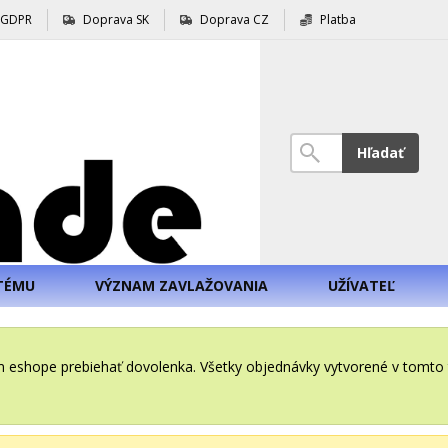
GDPR
Doprava SK
Doprava CZ
Platba
Hľadať
TÉMU
VÝZNAM ZAVLAŽOVANIA
UŽÍVATEĽ
šom eshope prebiehať dovolenka. Všetky objednávky vytvorené v tomt