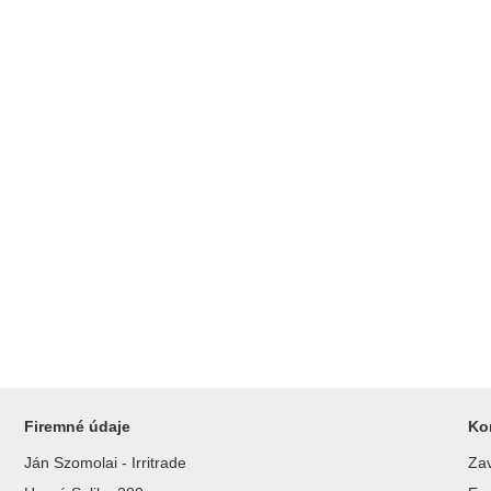
Firemné údaje
Ko
Ján Szomolai - Irritrade
Zav