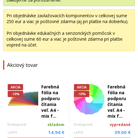
Pri objednávke zavlažovacích komponentov v celkovej sume
250 eur a viac je poštovné zdarma (aj pri platbe na dobierku).
Pri objednávke edukačných a senzorických pomôcok v
celkovej sume 60 eur a viac je poštovné zdarma pri platbe
vopred na účet.
Akciový tovar
Farebná
Farebná
AKCIA
AKCIA
fólia na
fólia na
-10%
-10%
podporu
podporu
čítania
čítania
veľ. A4 -
veľ. A4 -
mix f...
mix f...
Dostupnosť
skladom
Dostupnosť
vypredané
14.94 €
39.00 €
s DPH
s DPH